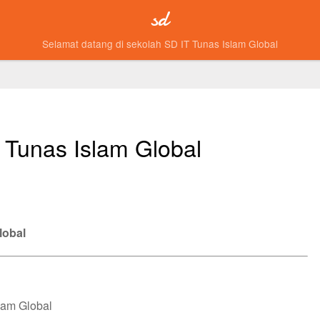
sd
Selamat datang di sekolah SD IT Tunas Islam Global
T Tunas Islam Global
lobal
lam Global