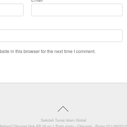
ite in this browser for the next time I comment.
Sekolah Tunas Islam Global
etland Cileungsi blok AB 26 no 1 Pasir angin - Cileungsi - Bogor 021-293321